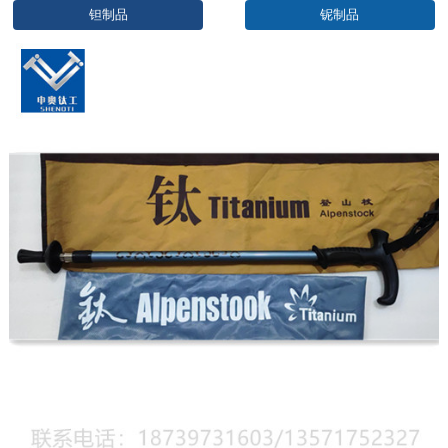
钽制品
铌制品