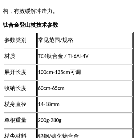
构，有效缓解冲击力。
钛合金登山杖技术参数
参数类别
常见范围
/
规格
材质
TC4
钛合金
/ Ti-6Al-4V
展开长度
100cm-135cm
可调
收纳长度
60cm-65cm
杖身直径
14-18mm
单根重量
200g-280g
杖尖材料
钨钢
/
碳化物合金