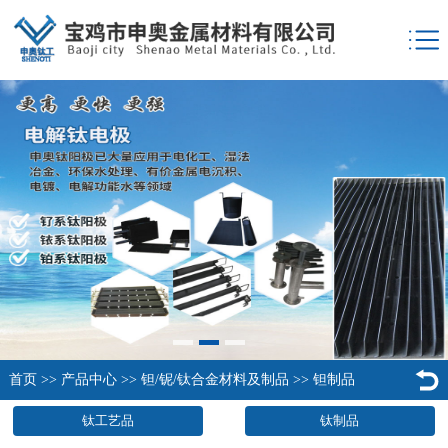
首页
>>
产品中心
>>
钽/铌/钛合金材料及制品
>>
钽制品
钛工艺品
钛制品