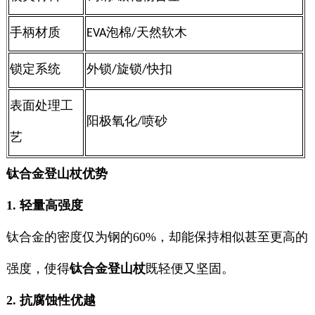
手柄材质
EVA
泡棉
/
天然软木
锁定系统
外锁
/
旋锁
/
快扣
表面处理工
阳极氧化
/
喷砂
艺
钛合金登山杖优势
1. 轻量高强度
钛合金的密度仅为钢的60%，却能保持相似甚至更高的
强度，使得
钛合金登山杖
既轻便又坚固。
2. 抗腐蚀性优越