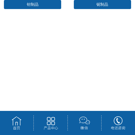
钽制品
铌制品