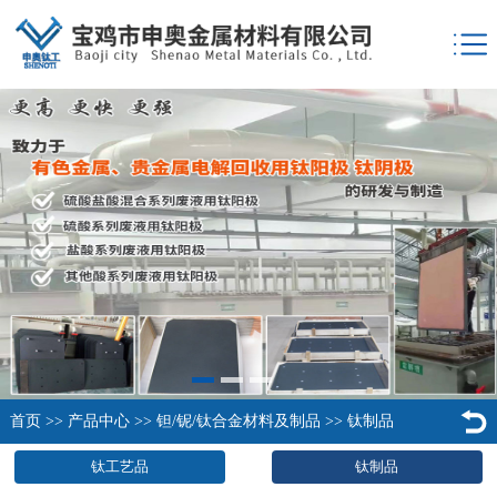
首页
>>
产品中心
>>
钽/铌/钛合金材料及制品
>>
钛制品
钛工艺品
钛制品