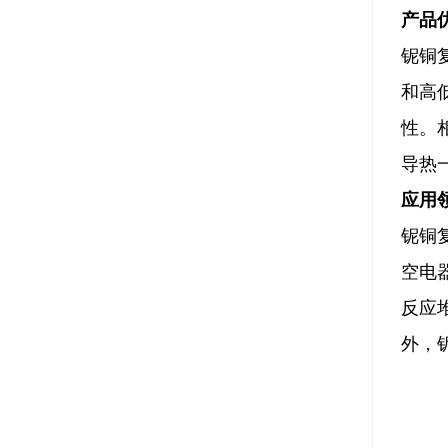
产品
铌铜
和高
性。
导热
应用
铌铜
空电
反应
外，