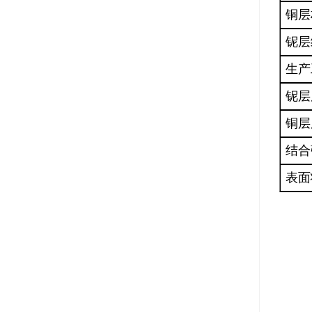
铜层
铌层
生产
铌
层
铜
层
结合
表面