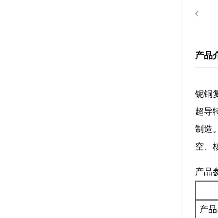
产品
铌铜
超导
制造
空、
产品
产品