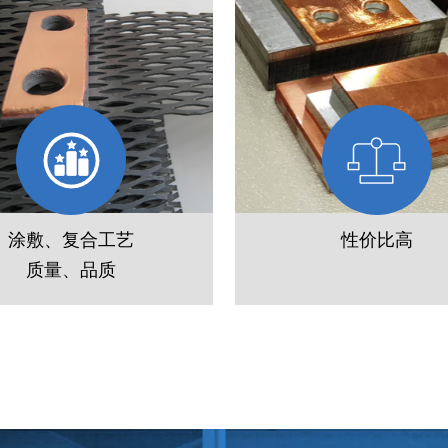
涂敷、复合工艺
性价比高
质量、品质
电解消毒用钛阳极
旋流电解用管式钛阳
研发DSA/MMO活性涂层配
厂家直供无中间商，支持钌
涂层附着力强，适用硫酸、盐
系、铱钽等多种涂层定制，
混合酸等多种体系，使用寿命
订量灵活，已累计服务铜
镍、贵金属电解回收企业千