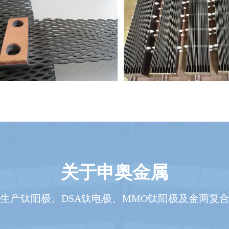
有机电合成用钛阳极
次氯酸钠发生器用钛
关于申奥金属
生产钛阳极、DSA钛电极、MMO钛阳极及金两复