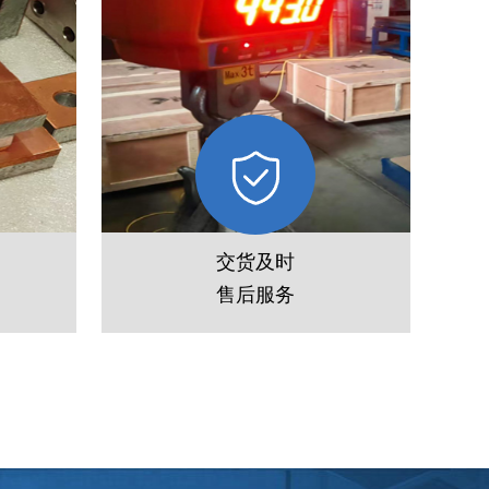
交货及时
售后服务
极
金属电镀铜用MMO涂层钛阳极
铱、铂
铜铝复合板现货3-5日发货，钛阳
最小起
极定制最快15-20个工作日交付，
、锌、
支持全国物流配送及出口报关，一
余家。
年质保期内免费补涂维修。