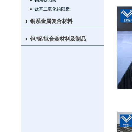
铂系钛阳极
钛基二氧化铅阳极
铜系金属复合材料
钽/铌/钛合金材料及制品