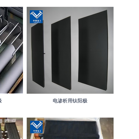
极
电渗析用钛阳极