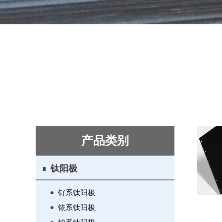
产品类别
钛阳极
钌系钛阳极
铱系钛阳极