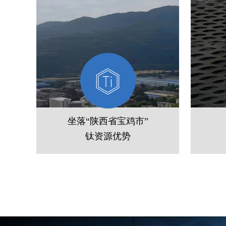
坐落“陕西省宝鸡市”
钛资源优势
公司坐落陕西宝鸡高新区，毗邻国
自主
家级钛材研发基地，就近获取钛材
方，
原料，产品纯度高、一致性强，综
酸、
合成本低。
长。