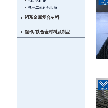
铂系钛阳极
钛基二氧化铅阳极
铜系金属复合材料
钽/铌/钛合金材料及制品