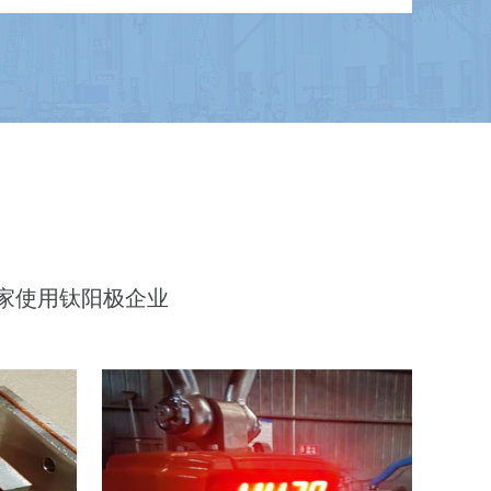
余家使用钛阳极企业
电解水制氢用钛阳极