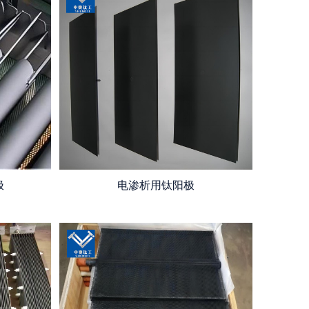
极
电渗析用钛阳极