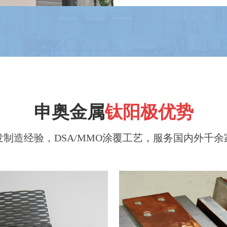
申奥金属
钛阳极优势
发制造经验，DSA/MMO涂覆工艺，服务国内外千
电化学水处理用钛阳极
铝箔化成用钛阳极