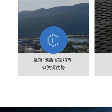
坐落“陕西省宝鸡市”
钛资源优势
公司坐落陕西宝鸡高新区，毗邻国
自主
家级钛材研发基地，就近获取钛材
方，
原料，产品纯度高、一致性强，综
酸、
合成本低。
长。