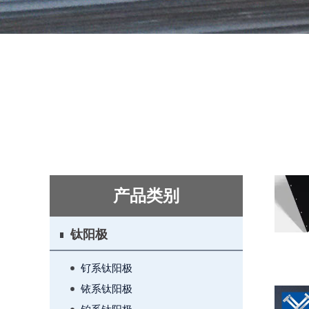
产品类别
钛阳极
钌系钛阳极
铱系钛阳极