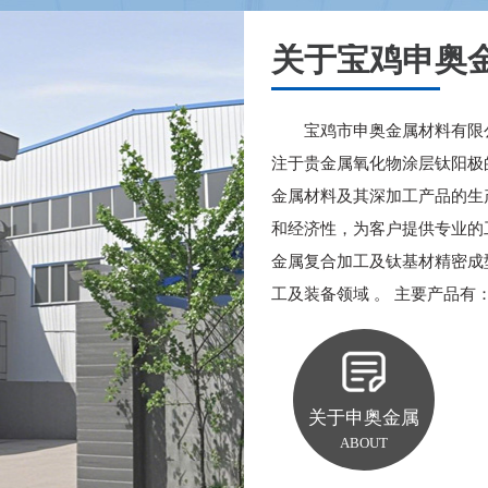
关于宝鸡申奥
氨基酸制取用钛阳极
钛镀二氧化铅电极
宝鸡市申奥金属材料有限
注于贵金属氧化物涂层钛阳极
金属材料及其深加工产品的生
和经济性，为客户提供专业的
金属复合加工及钛基材精密成
工及装备领域 。 主要产品有：.
关于申奥金属
ABOUT
工业废水处理用钛阳极
DSA不溶性钛阳极