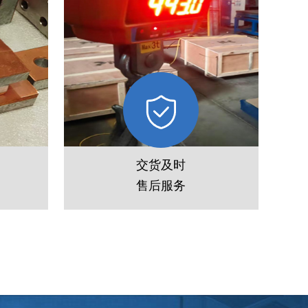
交货及时
极
金属电镀铜用MMO涂层钛阳极
售后服务
铱、铂
铜铝复合板现货3-5日发货，钛阳
最小起
极定制最快15-20个工作日交付，
、锌、
支持全国物流配送及出口报关，一
余家。
年质保期内免费补涂维修。