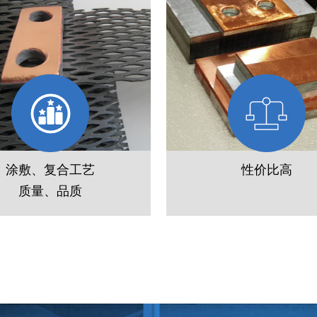
涂敷、复合工艺
性价比高
电解消毒用钛阳极
旋流电解用管式钛阳
质量、品质
研发DSA/MMO活性涂层配
厂家直供无中间商，支持钌
涂层附着力强，适用硫酸、盐
系、铱钽等多种涂层定制，
混合酸等多种体系，使用寿命
订量灵活，已累计服务铜
镍、贵金属电解回收企业千