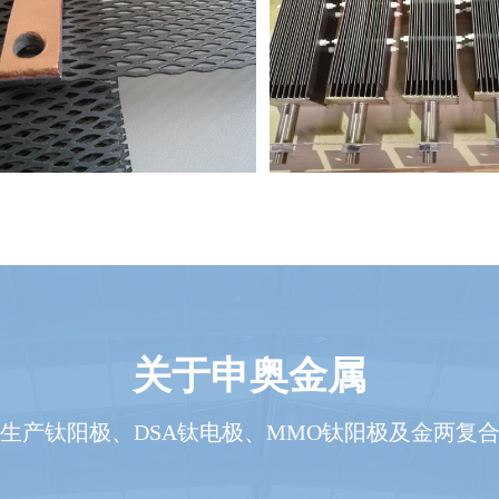
有机电合成用钛阳极
次氯酸钠发生器用钛
关于申奥金属
生产钛阳极、DSA钛电极、MMO钛阳极及金两复