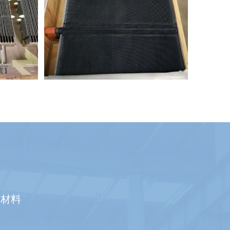
阳极
氯碱工业用钛阳极
合材料