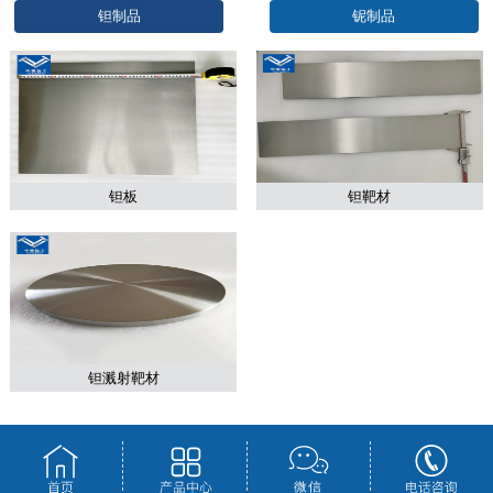
钽制品
铌制品
钽板
钽靶材
钽溅射靶材