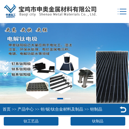
首页
>>
产品中心
>>
钽/铌/钛合金材料及制品
>>
钽制品
钛工艺品
钛制品