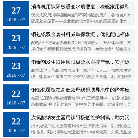
消毒机用钛阳极适变水质硬度，稳驱家用微型
27
便携式家用消毒器面向全球不同地区的用户，各地自来水
消毒器
2026 - 07
硬度差异显著——从北欧的软水到中东的高硬度矿化水，
水质条件跨度极大。微型消毒器通过电解水中天然氯离子
或少量添加食盐生成活性氯消毒剂...
铜包铝双金属材料减重保载流，优化配电柜体
23
配电柜中纯铜母线和开关组件自重较大，对柜体框架、支
结构设计
2026 - 07
撑绝缘子和安装基础形成持续负荷，导致结构件截面尺寸
增大、安装硬件数量增加，柜体整体重量和制造成本随之
攀升。铜包铝双金属材料以铝芯承...
消毒剂发生器用钛阳极盐水自控产氯，安护泳
23
商业泳池运营商追求自动化、精准且低人工干预的水质管
池水质
2026 - 07
理。盐氯发生器通过在池水中溶解少量食盐，利用电解技
术原位生成活性氯消毒剂，正成为泳池消毒的常见方案。
其核心部件便是消毒剂发生器用的...
铜铝包覆板在高低频母线趋肤导流中的降本应
22
在高低压配电和变频驱动等电气工程应用中，交流电流的
用
2026 - 07
趋肤效应使电流传输趋于集中在导体表面一定深度内，导
体芯部的电流密度相对较低。纯铜母线虽然全截面均为高
导电材料，但芯部铜材对载流的实...
次氯酸钠发生器用钛阳极低维护制氯，助力污
22
污水处理厂在排放前需对出水进行有效消毒，以控制微生
水消毒达标
2026 - 07
物指标。紫外消毒在大流量污水中电耗较高，外购成品次