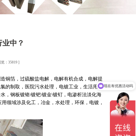
行业中？
浏览：35819 ]
制造铜箔，过硫酸盐电解，电解有机合成，电解提
现在有优惠活动吗
化氯的制取，医院污水处理，电镀工业，生活用水
，钢板镀铬\镀钯\镀金\镀钌，电渗析法淡化海
应用领域涉及化工，冶金，水处理，环保，电镀，